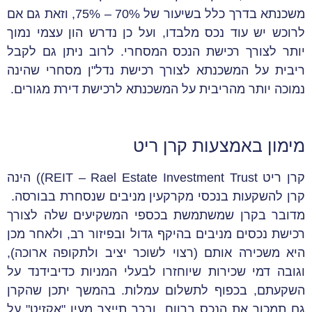
משכנתא בדרך כלל בשיעור של 70% – 75%, וזאת גם אם
לרוכש יש עוד נכס מלבדו, ועל כן נדרש הון עצמי נמוך
יותר לצורך רכישת הנכס המסחרי. לרוב ניתן גם לקבל
ריבית על המשכנתא לצורך רכישת נדל"ן מסחרי שהינה
נמוכה יותר מהריבית על המשכנתא לרכישת דירת מגורים.
מימון באמצעות קרן ריט
קרן ריט REIT – Rael Estate Investment Trust)) הינה
קרן להשקעות בנכסי מקרקעין מניבים שנסחרת בבורסה.
מדובר בקרן שמשתמשת בכספי המשקיעים שלה לצורך
רכישת נכסים מניבים בהיקף גדול ובפיזור רב, ולאחר מכן
היא משכירה אותם (רצוי לשוכר יציב ולתקופה ארוכה),
וגובה דמי שכירות שיוחזרו לבעלי המניות כדיבידנד על
השקעתם, בכפוף לתשלום עמלות. בהמשך יתכן שהקרן
גם תמכור את הנכס ברווח, ובכך תייצר מעין "אקזיט" על