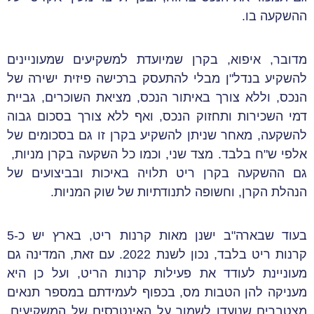
ההשקעה בו.
מדובר, איפוא, בקרן שמיועדת למשקיעים שמעוניינים
להשקיע בנדל"ן מבלי להתעסק ברכישה פיזית ישירה של
הנכס, וללא צורך באיתור הנכס, מציאת השוכרים, גביית
דמי השכירות ותחזוק הנכס, ואף ללא צורך בסכום גבוה
להשקעה, מאחר שניתן להשקיע בקרן זו גם בסכומים של
אלפי ש"ח בלבד. מצד שני, וכמו כל השקעה בקרן מניות,
גם ההשקעה בקרן ריט תלויה באיכות ובביצועים של
הנהלת הקרן, וחשופה לתנודתיות של שוק המניות.
בעוד שבארה"ב ישנן מאות קרנות ריט, בארץ יש כ-5
קרנות ריט בלבד, נכון לשנת 2022. עם זאת, המדינה גם
מעוניינת לעודד את פעילות קרנות הריט, ועל כן היא
מעניקה להן הטבות מס, בכפוף לעמידתם במספר תנאים
מצטברים שנועדו לשמור על האינטרסים של המשקיעים,