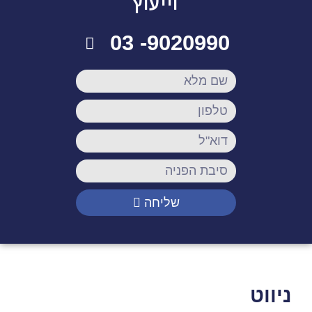
וייעוץ
9020990- 03
שליחה
ניווט